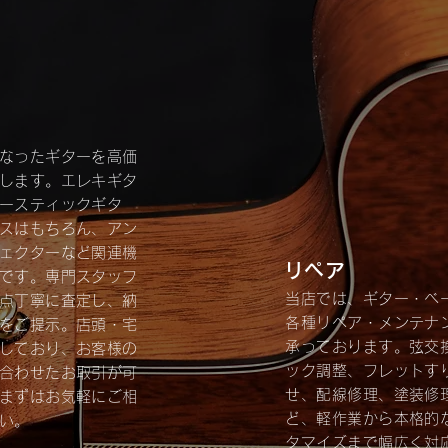
なったギターを高価
します。エレキギタ
ースティックギタ
スはもちろん、アン
ェクターなど関連機
​リペア
です。専門スタッフ
当店では、ギター・ベ
点丁寧に査定し、納
各種リペア・メンテナ
をご提示。店頭・宅
承っております。弦交
しており、お客様の
ック調整、フレットす
合わせたお取引が可
せ、配線修理、塗装修
まずはお気軽にご相
ど、軽作業から本格的
い。
タマイズまで幅広く対