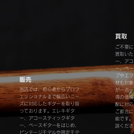
​買取
ご不要に
買取いた
ー、アコ
ー、ベー
プやエフ
​販売
材も対象
当店では、初心者からプロフ
が一点一
ェッショナルまで幅広いニー
得の価格
ズに対応したギターを取り扱
配に対応
っております。エレキギタ
ご都合に
ー、アコースティックギタ
能です。
ー、ベースギターをはじめ、
談くださ
ビンテージモデルや限定モデ