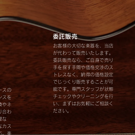
​委託販売
お客様の大切な楽器を、当店
が代わって販売いたします。
委託販売なら、ご自身で売り
手を探す手間や価格交渉のス
トレスなく、納得の価格設定
でじっくり販売することが可
能です。専門スタッフが状態
ースの
チェックやクリーニングを行
ンスを
い、まずはお気軽にご相談く
換やネ
ださい。
り合わ
理な
なカス
応。楽