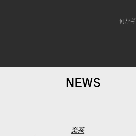
何かギ
NEWS
楽茶